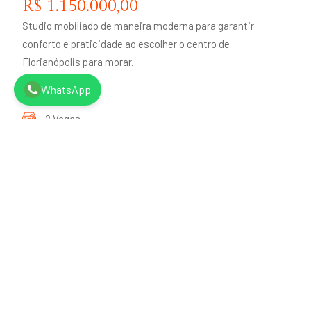
R$ 1.150.000,00
Studio mobiliado de maneira moderna para garantir
conforto e praticidade ao escolher o centro de
Florianópolis para morar.
WhatsApp
1 Quartos
2 Vagas
50 m
2
VER MAIS