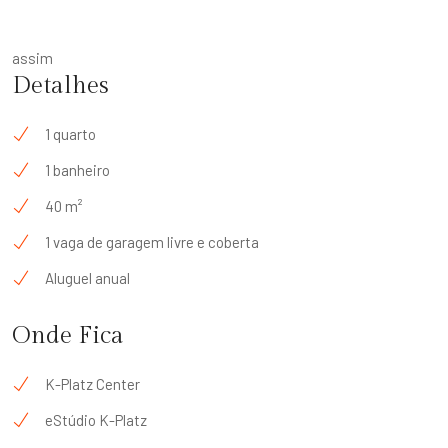
assim
Detalhes
1 quarto
1 banheiro
40 m²
1 vaga de garagem livre e coberta
Aluguel anual
Onde Fica
K-Platz Center
eStúdio K-Platz